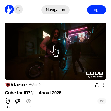
Navigation
Login
⨳ Liarked ᵐᵒᵈᵉ
·
Apr 9
Cube for ID7
- About 2026.
⛧
#
2
38
5.9K