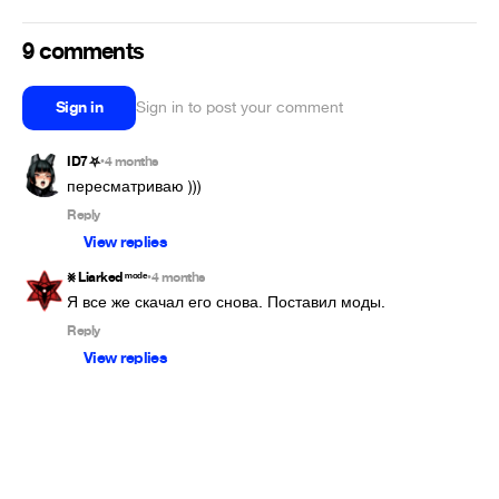
9 comments
Sign in
Sign in to post your comment
ID7⛧
4 months
•
пересматриваю )))
Reply
View replies
⨳ Liarked ᵐᵒᵈᵉ
4 months
•
Я все же скачал его снова. Поставил моды.
Reply
View replies