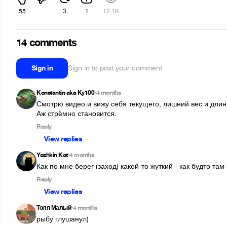
55
3
1
12.1K
14 comments
Sign in
Sign in to post your comment
Konstantin aka Ky100
4 months
•
Смотрю видео и вижу себя текущего, лишний вес и длин
Аж стрёмно становится.
Reply
View replies
Yozhkin Kot
4 months
•
Как по мне берег (заход) какой-то жуткий - как будто та
Reply
View replies
Толя Малый
4 months
•
рыбу глушанул)