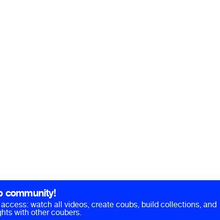
b community!
ll access: watch all videos, create coubs, build collections, and
hts with other coubers.