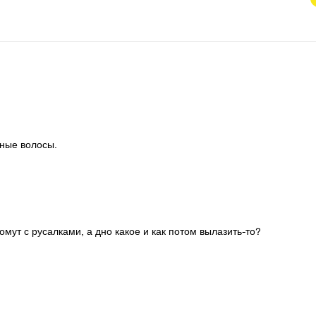
ные волосы.

м омут с русалками, а дно какое и как потом вылазить-то?