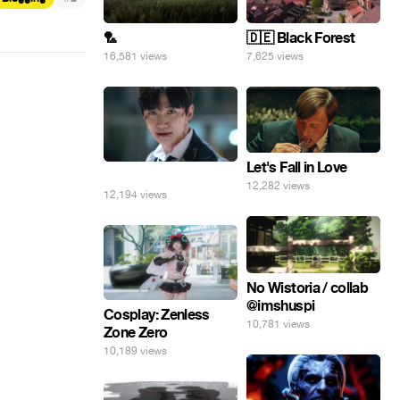
🏸
🇩🇪 Black Forest
16,581 views
7,625 views
Let's Fall in Love
⠀
12,282 views
12,194 views
No Wistoria / collab
@imshuspi
Cosplay: Zenless
10,781 views
Zone Zero
10,189 views