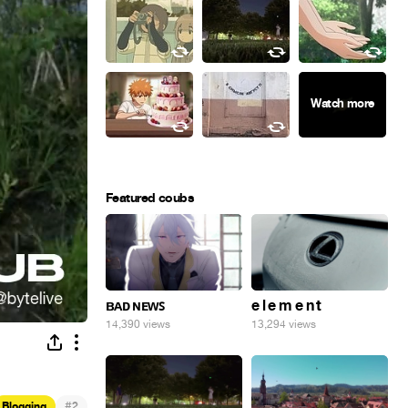
Featured coubs
ʙᴀᴅ ɴᴇᴡꜱ
e l e m e n t
14,390 views
13,294 views
#
Blogging
2