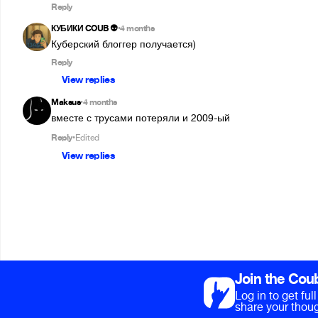
Reply
КУБИКИ COUB 👽
4 months
•
Куберский блоггер получается)
Reply
View replies
Maksus
4 months
•
вместе с трусами потеряли и 2009-ый
Reply
Edited
•
View replies
Join the Cou
Log in to get fu
share your thoug