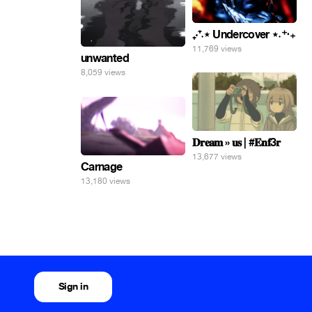
₊‧⁺˖⋆ Undercover ⋆˖⁺‧₊
11,769 views
unwanted
8,059 views
𝐃𝐫𝐞𝐚𝐦 » 𝐮𝐬 | #𝐄𝐧𝐟3𝐫
13,677 views
Carnage
13,180 views
Sign in