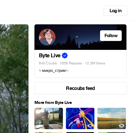
Log in
Follow
Byte Live
640 Coubs
·
1656 Reposts
· 12.3M Views
✨микро_стрим✨
Recoubs feed
More from Byte Live