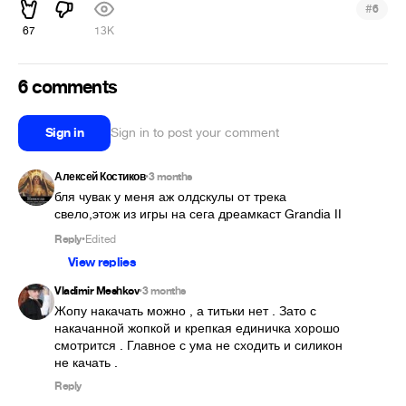
#
6
67
13K
6 comments
Sign in
Sign in to post your comment
Алексей Костиков
3 months
•
бля чувак у меня аж олдскулы от трека 
свело,этож из игры на сега дреамкаст Grandia II
Reply
Edited
•
View replies
Vladimir Meshkov
3 months
•
Жопу накачать можно , а титьки нет . Зато с 
накачанной жопкой и крепкая единичка хорошо 
смотрится . Главное с ума не сходить и силикон 
не качать .
Reply