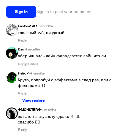
Sign in
Sign in to post your comment
Fantom1911
3 months
•
классный куб, пиздатый
Reply
Dim
4 months
•
абер ищ виль дайн фарадсаттел сайн что ли
Reply
Edited
•
Helix ✓
4 months
•
Круто, попробуй с эффектами в след раз, или с 
фильтрами :D
Reply
View replies
✙MONSTER✙
4 months
•
вот это ты вкусноту сделал🤌 ❤️‍🔥

спасибо ❤️‍🔥
Reply