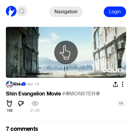
Navigation
Login
Xikka
·
Apr 18
Shin Evangelion Movie
#✙MONSTER✙
#
9
188
21.2K
7 comments