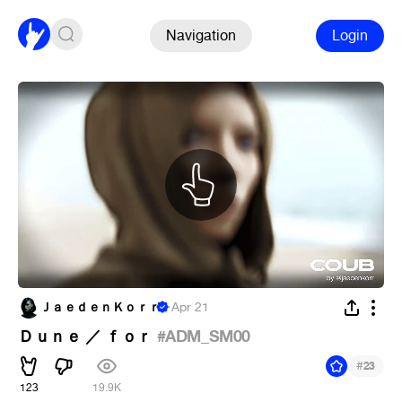
Navigation
Login
ＪａｅｄｅｎＫｏｒｒ
·
Apr 21
Ｄｕｎｅ ／ ｆｏｒ
#ADM_SM00
#
23
123
19.9K