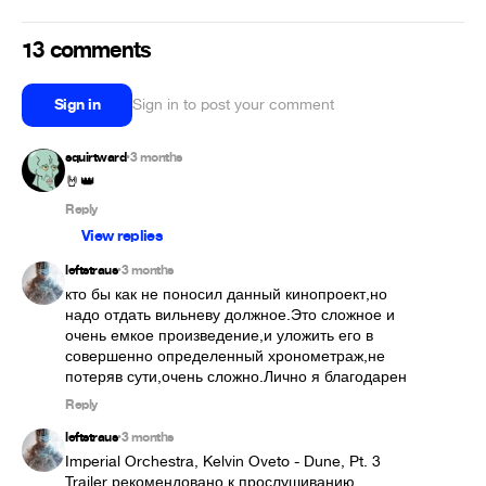
13 comments
Sign in
Sign in to post your comment
squirtward
3 months
•
🤘👑
Reply
View replies
leftstraus
3 months
•
кто бы как не поносил данный кинопроект,но 
надо отдать вильневу должное.Это сложное и 
очень емкое произведение,и уложить его в 
совершенно определенный хронометраж,не 
потеряв сути,очень сложно.Лично я благодарен
Reply
leftstraus
3 months
•
Imperial Orchestra, Kelvin Oveto - Dune, Pt. 3 
Trailer рекомендовано к прослушиванию