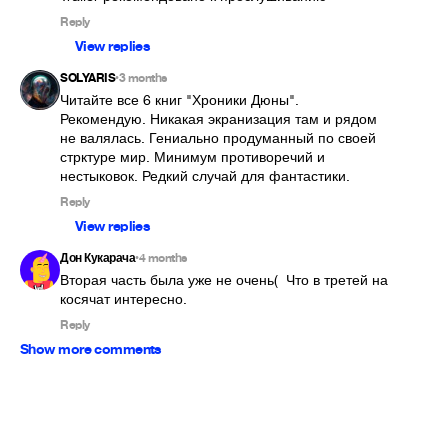
Reply
View replies
SOLYARIS
3 months
•
Читайте все 6 книг "Хроники Дюны". 
Рекомендую. Никакая экранизация там и рядом 
не валялась. Гениально продуманный по своей 
стрктуре мир. Минимум противоречий и 
нестыковок. Редкий случай для фантастики.
Reply
View replies
Дон Кукарача
4 months
•
Вторая часть была уже не очень(  Что в третей на 
косячат интересно.
Reply
Show more comments