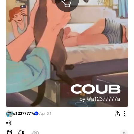
a12377777a
·
Apr 21
💨
#