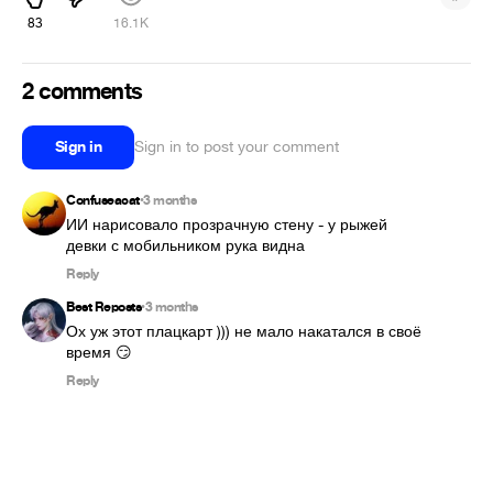
83
16.1K
2 comments
Sign in
Sign in to post your comment
Confuseacat
3 months
•
ИИ нарисовало прозрачную стену - у рыжей 
девки с мобильником рука видна
Reply
Best Reposts
3 months
•
Ох уж этот плацкарт ))) не мало накатался в своё 
время 😏
Reply