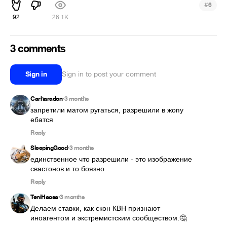
#
6
92
26.1K
3 comments
Sign in
Sign in to post your comment
Carharadon
3 months
•
запретили матом ругаться, разрешили в жопу 
ебатся
Reply
SleepingGood
3 months
•
единственное что разрешили - это изображение 
свастонов и то боязно
Reply
TeniHaosa
3 months
•
Делаем ставки, как скон КВН признают 
иноагентом и экстремистским сообществом.🤔