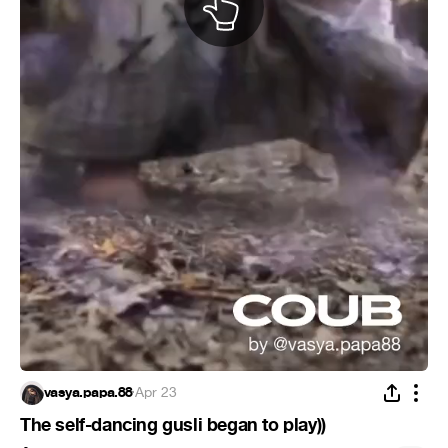
vasya.papa.88
·
Apr 23
The self-dancing gusli began to play))