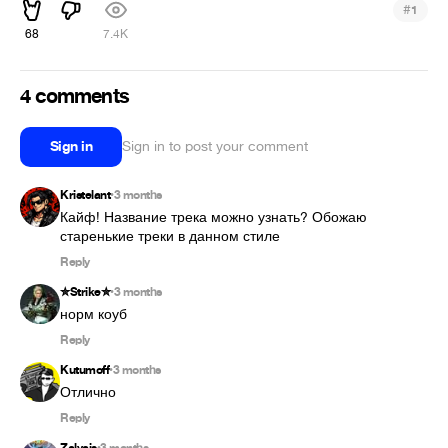
#
1
68
7.4K
4 comments
Sign in
Sign in to post your comment
Kristelant
3 months
•
Кайф! Название трека можно узнать? Обожаю 
старенькие треки в данном стиле
Reply
✮︎Strike✮︎
3 months
•
норм коуб
Reply
Kutumoff
3 months
•
Отлично
Reply
•