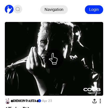
Navigation
Login
◆︎𝐃𝐄𝐌𝐎𝐍✞𝐀𝐒𝐓𝐀◆︎
·
Apr 23