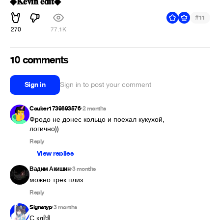
◆︎𝐊𝐞𝐯𝐢𝐧 𝐞𝐝𝐢𝐭◆︎
#
11
270
77.1K
10 comments
Sign in
Sign in to post your comment
Couber1739893576
2 months
•
Фродо не донес кольцо и поехал кукухой, 
логично))
Reply
View replies
Вадим Акишин
3 months
•
можно трек плиз
Reply
Signatyp
3 months
•
С кд🙌