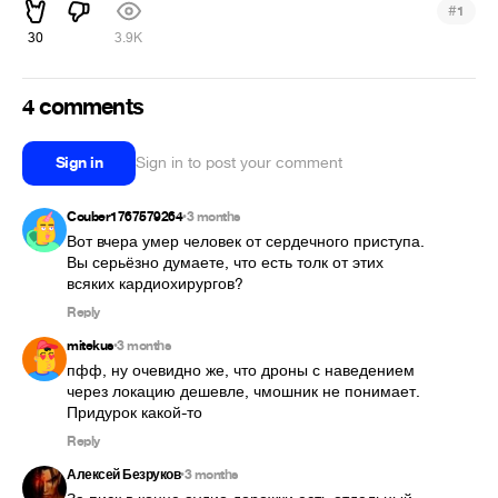
#
1
30
3.9K
4 comments
Sign in
Sign in to post your comment
Couber1767579264
3 months
•
Вот вчера умер человек от сердечного приступа.

Вы серьёзно думаете, что есть толк от этих 
всяких кардиохирургов?
Reply
mitekus
3 months
•
пфф, ну очевидно же, что дроны с наведением 
через локацию дешевле, чмошник не понимает. 
Придурок какой-то
Reply
Алексей Безруков
3 months
•