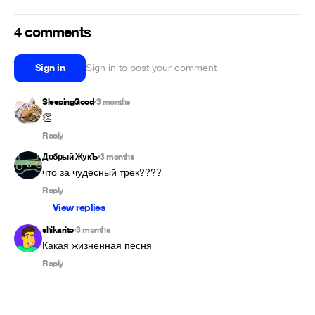
4 comments
Sign in
Sign in to post your comment
SleepingGood
3 months
•
👏
Reply
Добрый ЖукЪ
3 months
•
что за чудесный трек????
Reply
View replies
shikarito
3 months
•
Какая жизненная песня
Reply