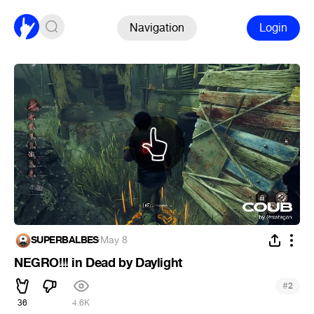
Navigation
Login
SUPERBALBES
·
May 8
NEGRO!!! in Dead by Daylight
#
2
36
4.6K