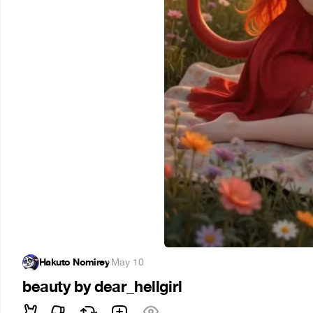
Hakuto Nomirey
·
May 10
beauty by dear_hellgirl