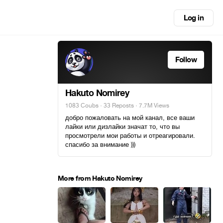
Log in
Follow
Hakuto Nomirey
1083 Coubs
·
33 Reposts
· 7.7M Views
добро пожаловать на мой канал, все ваши
лайки или дизлайки значат то, что вы
просмотрели мои работы и отреагировали.
спасибо за внимание )))
More from Hakuto Nomirey