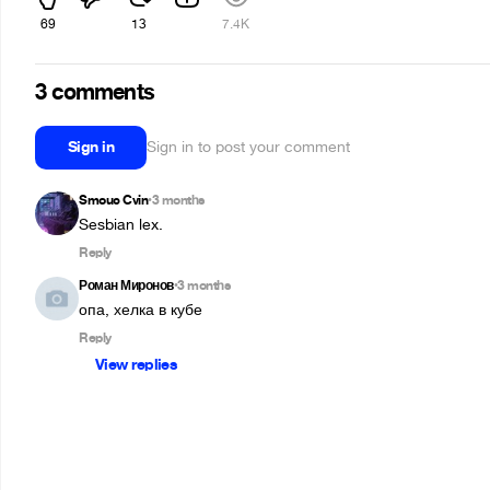
69
13
7.4K
3 comments
Sign in
Sign in to post your comment
Smouc Cvin
3 months
•
Sesbian lex.
Reply
Роман Миронов
3 months
•
опа, хелка в кубе
Reply
View replies