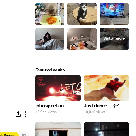
Featured coubs
Introspection
Just dance . ݁₊ ⊹.ᐟ
12,955 views
10,010 views
#
 & Design
1