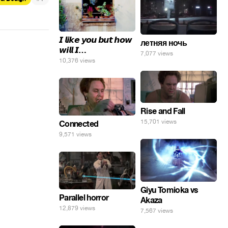
𝙄 𝙡𝙞𝙠𝙚 𝙮𝙤𝙪 𝙗𝙪𝙩 𝙝𝙤𝙬
летняя ночь
𝙬𝙞𝙡𝙡 𝙄…
7,077 views
10,376 views
Rise and Fall
15,701 views
Connected
9,571 views
Giyu Tomioka vs
Parallel horror
Akaza
12,879 views
7,567 views