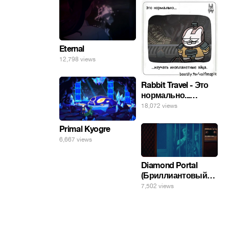
Eternal
12,798 views
Rabbit Travel - Это
нормально...
изучать
18,072 views
инопланетные
яйца.
Primal Kyogre
6,667 views
Diamond Portal
(Бриллиантовый
портал). Хэлпмить
7,502 views
погнал. 🤣🤣🤣