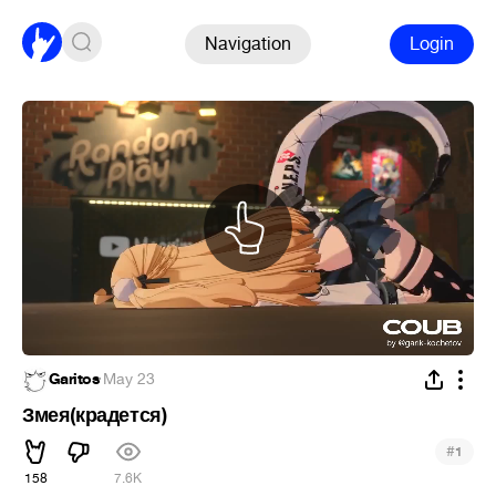
Navigation
Login
Garitos
·
May 23
Змея(крадется)
#
1
158
7.6K