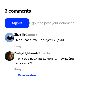
3 comments
Sign in
Sign in to post your comment
Zhuchilo
2 months
•
Змея, воспитанная гусеницами.
Reply
Dmitry Lighthearth
2 months
•
Что ж вас всех на демониц и суккубих 
потянуло?!!
Reply
View replies