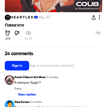
H E A R T L E S S
·
May 23
Памагите
#
2
370
24.7K
24 comments
Sign in
Sign in to post your comment
Soviet Cities on the Moon
2 months
•
А минусы будут?
Reply
View replies
Stas Kersov
2 months
•