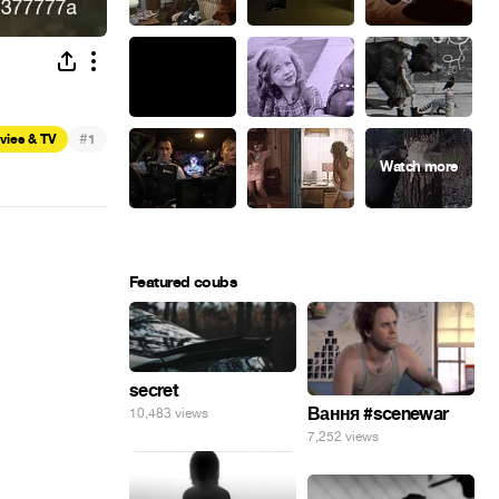
#
vies & TV
1
Featured coubs
secret
Вання #scenewar
10,483 views
7,252 views