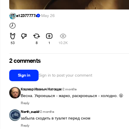
a12377777a
·
May 26
🕗
53
8
1
10.2K
2 comments
Sign in
Sign in to post your comment
Кошмар Иваныч Натощак
2 months
•
Весна. Укроешься - жарко, раскроешься - холодно. 🤬
Reply
North_cupid
2 months
•
забыла сходить в туалет перед сном
Reply