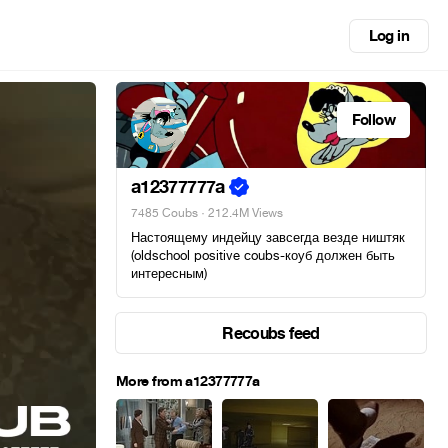
Log in
Follow
a12377777a
7485 Coubs
· 212.4M Views
Настоящему индейцу завсегда везде ништяк
(oldschool positive coubs-коуб должен быть
интересным)
Recoubs feed
More from a12377777a