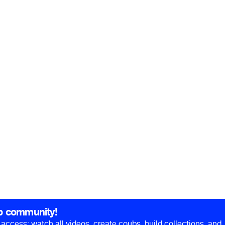
b community!
ll access: watch all videos, create coubs, build collections, and