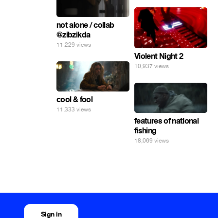
not alone / collab
@zibzikda
11,229 views
Violent Night 2
10,937 views
cool & fool
11,333 views
features of national
fishing
18,069 views
Sign in