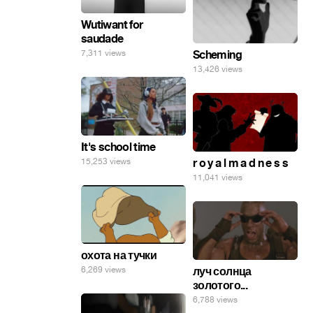
Wutiwant for
saudade
7,311 views
Scheming
13,426 views
It's school time
15,253 views
r o y a l m a d n e s s
11,041 views
охота на тучки
6,269 views
луч солнца
золотого...
6,788 views