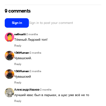
9 comments
Sign in
Sign in to post your comment
cafinuchi
2 months
•
Тёмный Лидский топ!
Reply
13thHuman
2 months
•
Чувашский.
Reply
13thHuman
2 months
•
Чувашский
Reply
Александр Иванов
2 months
•
лучший квас был в ларьках, а щас уже всё не то
Reply