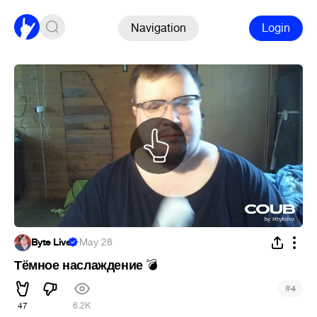
Navigation
Login
Byte Live
·
May 28
Тёмное наслаждение
💣
#
4
47
6.2K