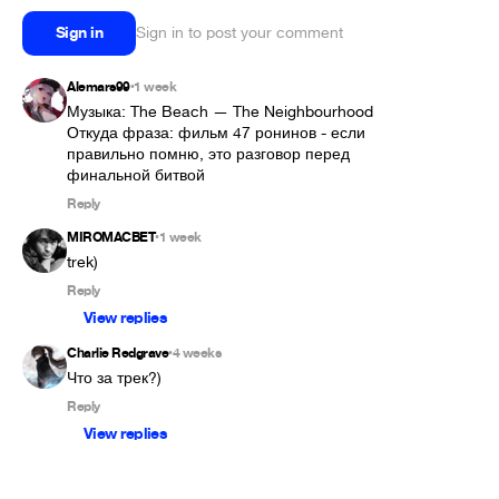
Sign in
Sign in to post your comment
Alemars99
1 week
•
Музыка: The Beach — The Neighbourhood

Откуда фраза: фильм 47 ронинов - если 
правильно помню, это разговор перед 
финальной битвой
Reply
MIROMACBET
1 week
•
trek)
Reply
View replies
Charlie Redgrave
4 weeks
•
Что за трек?)
Reply
View replies