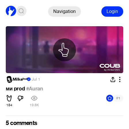
Navigation
Login
Milkaᶠʳᵉᵃᵏ
·
Jul 1
ми prod
#Auran
#
1
184
19.8K
5 comments