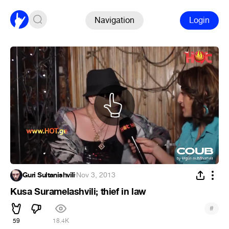
Navigation
Login
Guri Sultanishvili
·
Nov 3, 2013
Kusa Suramelashvili; thief in law
#
59
18.4K