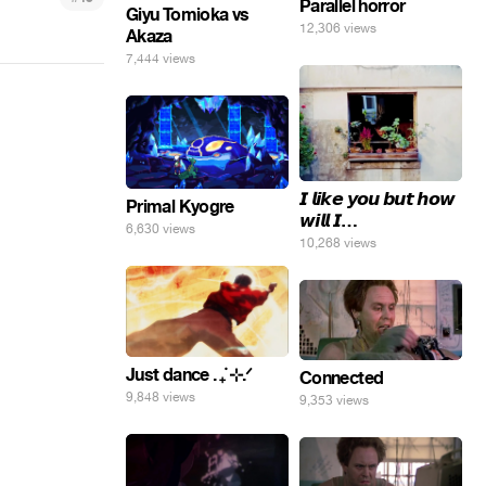
Parallel horror
Giyu Tomioka vs
12,306 views
Akaza
7,444 views
𝙄 𝙡𝙞𝙠𝙚 𝙮𝙤𝙪 𝙗𝙪𝙩 𝙝𝙤𝙬
Primal Kyogre
𝙬𝙞𝙡𝙡 𝙄…
6,630 views
10,268 views
Just dance . ݁₊ ⊹.ᐟ
Connected
9,848 views
9,353 views