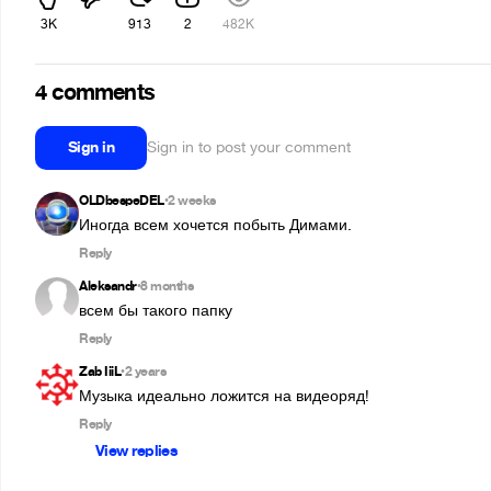
3K
913
2
482K
4 comments
Sign in
Sign in to post your comment
OLDbespeDEL
2 weeks
•
Иногда всем хочется побыть Димами.
Reply
Aleksandr
8 months
•
всем бы такого папку
Reply
Zab IiiL
2 years
•
Музыка идеально ложится на видеоряд!
Reply
View replies