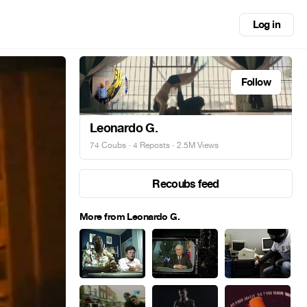
Log in
Follow
Leonardo G.
74 Coubs
·
4 Reposts
· 2.5M Views
Recoubs feed
More from Leonardo G.