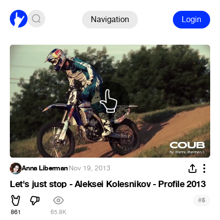
Navigation
Login
Anna Liberman
·
Nov 19, 2013
Let's just stop - Aleksei Kolesnikov - Profile 2013
#
5
861
65.8K