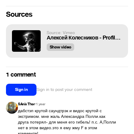
Sources
Source: Vimeo
Алексей Колесников - Profile 2013
Show video
1 comment
Sign in
Sign in to post your comment
SAnix Thor
1 year
•
дабстэп крутой саундтрэк и видос крутой с 
экстримом. мне жаль Александра Полли.как 
друга потерял- для меня его гибель! п.с. А,Полли 
нет в этом видео.это я ему жму F в этом 
комменте!