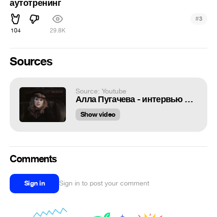
аутотренинг
#
3
104
29.8K
Sources
Source: Youtube
Алла Пугачева - интервью Андрею Миронову
Show video
Comments
Sign in
Sign in to post your comment