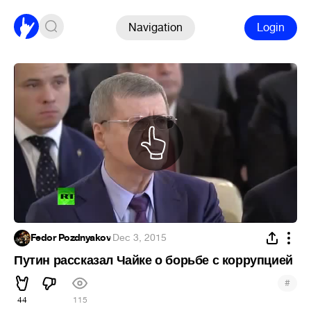
Navigation
Login
Fedor Pozdnyakov
·
Dec 3, 2015
Путин рассказал Чайке о борьбе с коррупцией
#
44
115