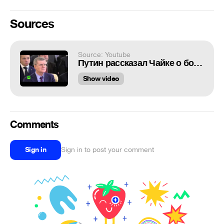
Sources
Source: Youtube
Путин рассказал Чайке о борьбе с коррупцией
Show video
Comments
Sign in
Sign in to post your comment