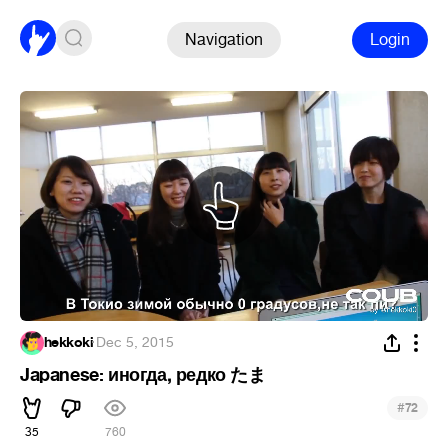
Navigation
Login
hekkoki
·
Dec 5, 2015
Japanese: иногда, редко たま
#
72
35
760