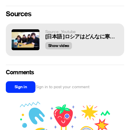
Sources
Source: Youtube
[日本語 ]ロシアはどんなに寒いのか？ Шокируем японок русской зимой
Show video
Comments
Sign in
Sign in to post your comment