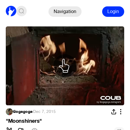
Navigation
Login
@ogagoga
·
Dec 7, 2015
"Moonshiners"