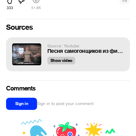
#
3
333
51.8K
Sources
Source: Youtube
Песня самогонщиков из фильма "Самогонщики"
Show video
Comments
Sign in
Sign in to post your comment