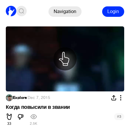
Navigation
Login
Explore
·
Dec 7, 2015
Когда повысили в звании
#
3
33
2.5K