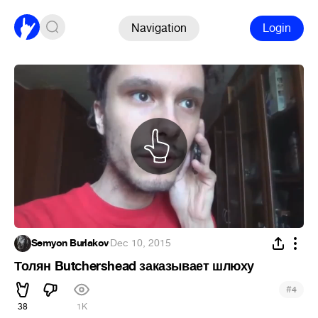
Navigation
Login
Semyon Burlakov
·
Dec 10, 2015
Толян Butchershead заказывает шлюху
#
4
38
1K