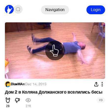
Navigation
Login
DizeMAn
·
Dec 14, 2015
Дом 2 в Коляна Должанского вселились бесы
#
3
28
276