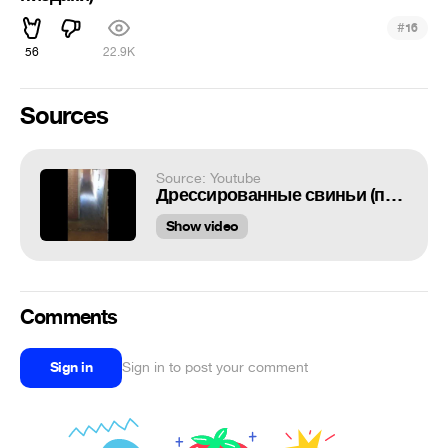
#
16
56
22.9K
Sources
Source: Youtube
Дрессированные свиньи (позакрывали пиздаки)
Show video
Comments
Sign in
Sign in to post your comment