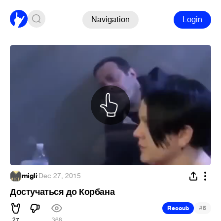
Navigation
Login
migli
·
Dec 27, 2015
Достучаться до Корбана
#
Recoub
5
27
368