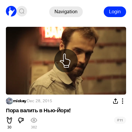
Navigation
Login
mickey
·
Dec 28, 2015
Пора валить в Нью-Йорк!
#
11
30
362