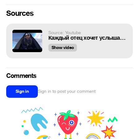
Sources
Source: Youtube
Каждый отец хочет услышать эти слова от своей дочери
Show video
Comments
Sign in
Sign in to post your comment