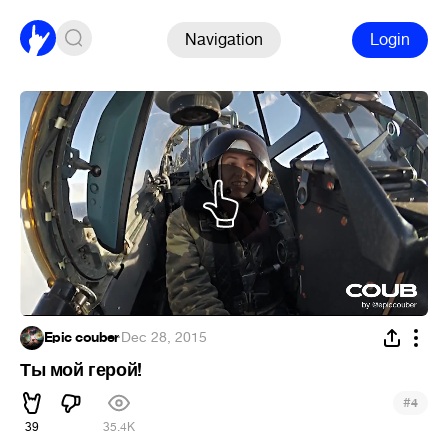
Navigation
Login
Epic couber
·
Dec 28, 2015
Ты мой герой!
#
4
39
35.4K