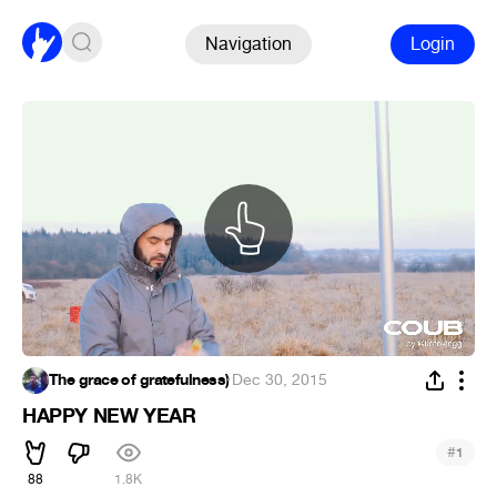
Navigation
Login
The grace of gratefulness)
·
Dec 30, 2015
HAPPY NEW YEAR
#
1
88
1.8K