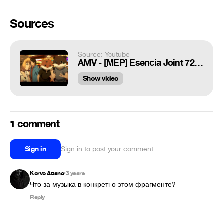
Sources
Source: Youtube
AMV - [MEP] Esencia Joint 720p
Show video
1 comment
Sign in
Sign in to post your comment
Korvo Attano
3 years
•
Что за музыка в конкретно этом фрагменте?
Reply