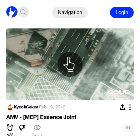
Navigation
Login
KycokCekca
·
Feb 19, 2016
AMV - [MEP] Essence Joint
#
9
528
24.7K