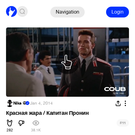
Navigation
Login
Niks ☮
·
Jan 4, 2014
Красная жара / Капитан Пронин
#
11
282
38.1K