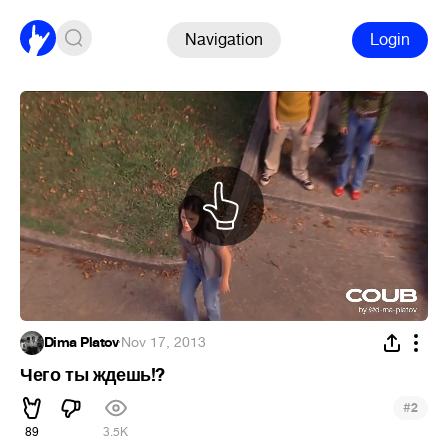
Navigation
Login
Dima Platov
·
Nov 17, 2013
Чего ты ждешь!?
#
2
89
3.5K