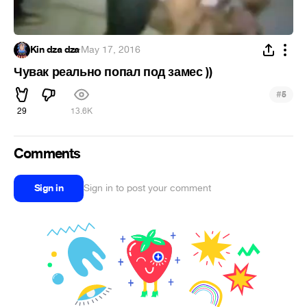
Kin dza dza
·
May 17, 2016
Чувак реально попал под замес ))
#
5
29
13.6K
Comments
Sign in
Sign in to post your comment