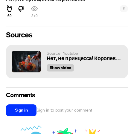
#
69
310
Sources
Source: Youtube
Нет, не принцесса! Королевна!
Show video
Comments
Sign in
Sign in to post your comment