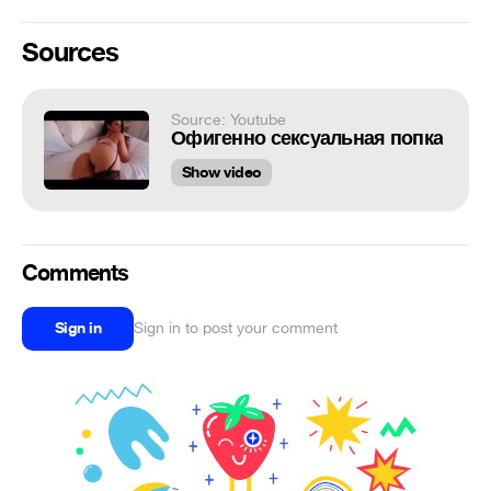
Sources
Source: Youtube
Офигенно сексуальная попка
Show video
Comments
Sign in
Sign in to post your comment