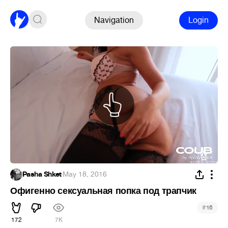
Navigation
Login
Pasha Shket
·
May 18, 2016
Офигенно сексуальная попка под трапчик
#
16
172
7K