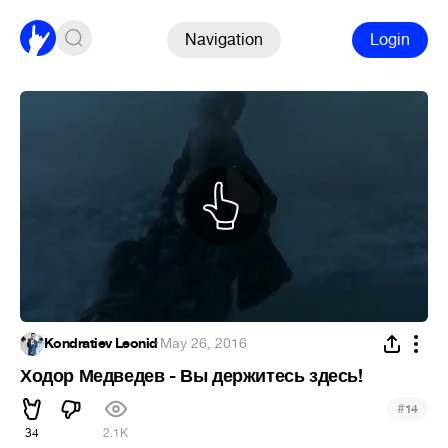
Navigation
Login
Kondratiev Leonid
·
May 26, 2016
Ходор Медведев - Вы держитесь здесь!
#
14
34
2.1K