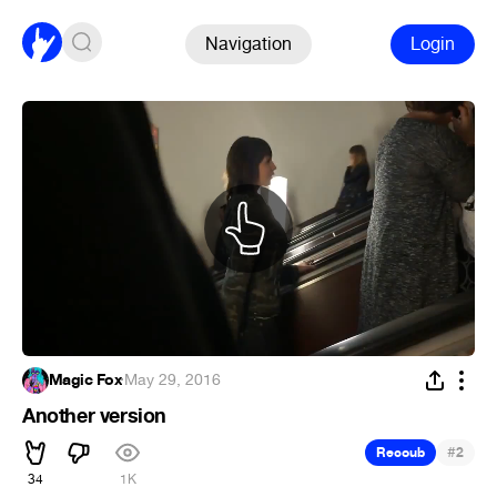
Navigation
Login
Magic Fox
·
May 29, 2016
Another version
#
Recoub
2
34
1K