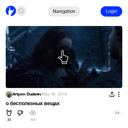
Navigation
Login
Artyom Dudarev
·
May 30, 2016
о бесполезных вещах
#
4
30
305