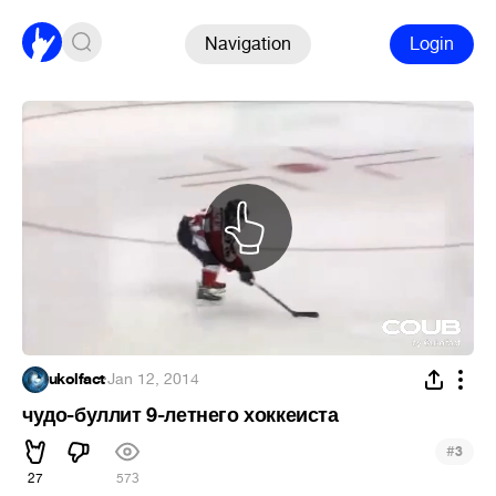
Navigation
Login
ukolfact
·
Jan 12, 2014
чудо-буллит 9-летнего хоккеиста
#
3
27
573