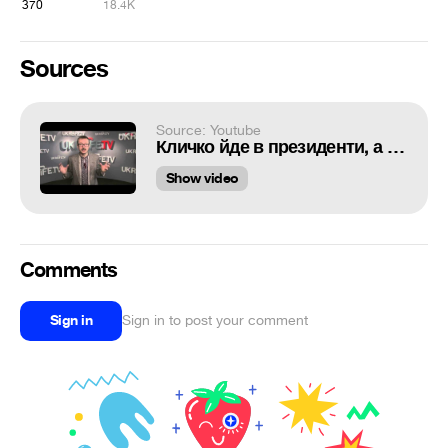
370
18.4K
Sources
Source: Youtube
Кличко йде в президенти, а Володя не вийде тізер АЄОА 14
Show video
Comments
Sign in
Sign in to post your comment