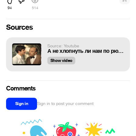
#
1
94
514
Sources
Source: Youtube
А не хлопнуть ли нам по рюмашке?
Show video
Comments
Sign in
Sign in to post your comment