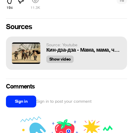
#
5
194
11.3K
Sources
Source: Youtube
Кин-дза-дза - Мама, мама, что я буду делать
Show video
Comments
Sign in
Sign in to post your comment