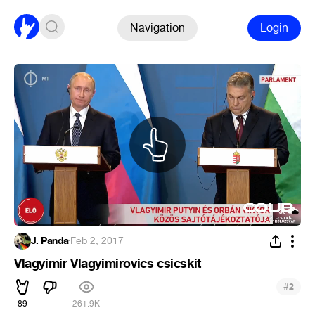
Navigation
Login
J. Panda
·
Feb 2, 2017
Vlagyimir Vlagyimirovics csicskít
#
2
89
261.9K