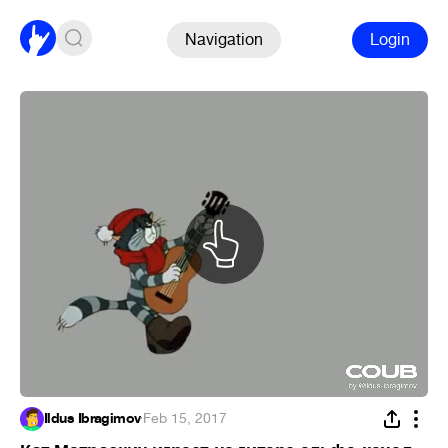
Navigation
Login
Ildus Ibragimov
·
Feb 15, 2017