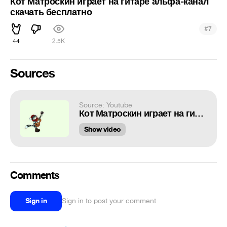
Кот Матроскин играет на гитаре альфа-канал
скачать бесплатно
#
7
44
2.5K
Sources
Source: Youtube
Кот Матроскин играет на гитаре альфа-канал скачать бесплатно
Show video
Comments
Sign in
Sign in to post your comment