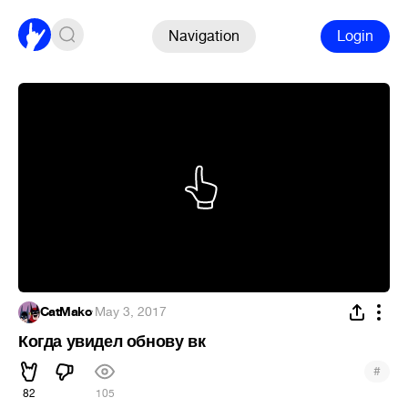
Navigation
Login
CatMako
·
May 3, 2017
Когда увидел обнову вк
#
82
105