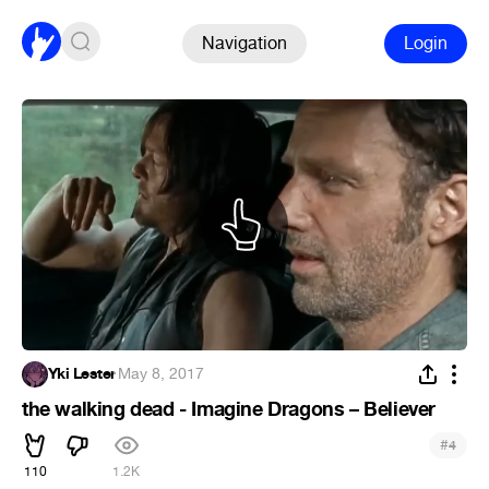
Navigation
Login
Yki Lester
·
May 8, 2017
the walking dead - Imagine Dragons – Believer
#
4
110
1.2K