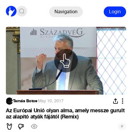
Navigation
Login
Tamás Botos
·
May 10, 2017
Az Európai Unió olyan alma, amely messze gurult
az alapító atyák fájától (Remix)
#